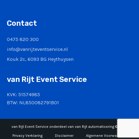
Contact
0475 820 300
info@vanrijteventservice.nl
Kouk 2c, 6093 BG Heythuysen
van Rijt Event Service
KVK: 51574985
BTW: NL850082791B01
van Rijt Event Service onderdeel van van Rijt automatisering © 2026
Privacy Verklaring
Disclaimer
Algemene Voorwaarden